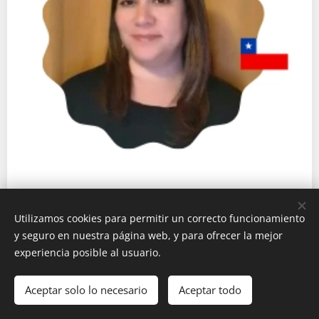
Taller en laboratorio: Duelo de Testers:
Utilizamos cookies para permitir un correcto funcionamiento
Tradición vs. Innovación
y seguro en nuestra página web, y para ofrecer la mejor
experiencia posible al usuario.
Sara Herrera - Practia Global
Speaker:
Aceptar solo lo necesario
Aceptar todo
Síguela en:
Linkedin