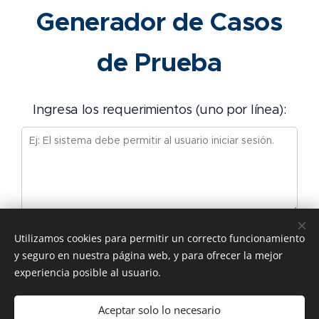
Generador de Casos
de Prueba
Ingresa los requerimientos (uno por línea):
Utilizamos cookies para permitir un correcto funcionamiento
Generar Casos de Prueba
y seguro en nuestra página web, y para ofrecer la mejor
experiencia posible al usuario.
Exportar CSV
Aceptar solo lo necesario