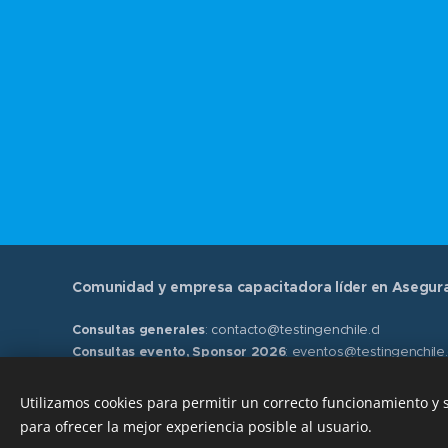
Comunidad y empresa capacitadora líder en Asegura
Consultas generales
: contacto@testingenchile.cl
Consultas evento, Sponsor 2026
: eventos@testingenchile
Cursos y certificaciones
: cursos@testingenchile.cl
Utilizamos cookies para permitir un correcto funcionamiento y
Santiago de Chile
para ofrecer la mejor experiencia posible al usuario.