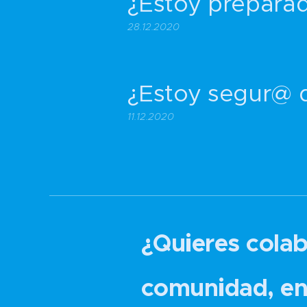
¿Estoy preparad
28.12.2020
¿Estoy segur@ d
11.12.2020
¿Quieres colab
comunidad, en