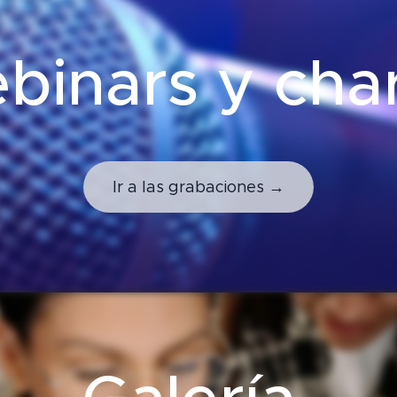
binars y char
Ir a las grabaciones →