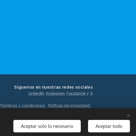
Síguenos en nuestras redes sociales
LinkedIn
,
Instagram
,
Facebook
y
X
Términos y condiciones.
Políticas de privacidad.
Aceptar solo lo necesario
Aceptar todo
© 2026 Capacitaciones
Cookies