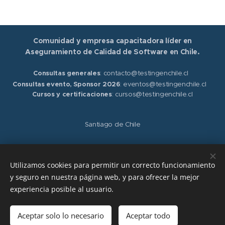
Comunidad y empresa capacitadora líder en
Aseguramiento de Calidad de Software en Chile.
Consultas generales
: contacto@testingenchile.cl
Consultas evento, Sponsor 2026
: eventos@testingenchile.cl
Cursos y certificaciones
: cursos@testingenchile.cl
Santiago de Chile
Síguenos en nuestras redes sociales
LinkedIn
,
Instagram
,
Facebook
y
X
Utilizamos cookies para permitir un correcto funcionamiento
y seguro en nuestra página web, y para ofrecer la mejor
Términos y condiciones.
Políticas de privacidad.
experiencia posible al usuario.
Aceptar solo lo necesario
Aceptar todo
© 2026 Capacitaciones
Cookies