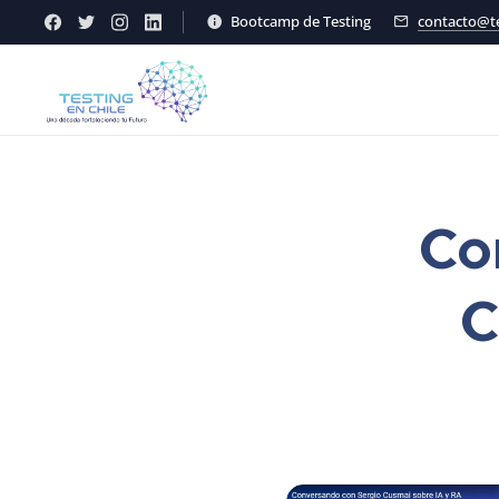
Bootcamp de Testing
contacto@te
Co
C