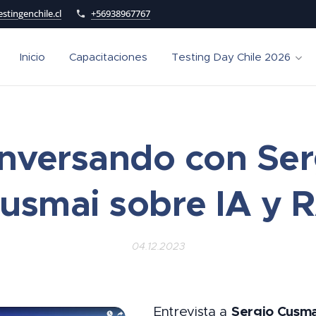
stingenchile.cl
+56938967767
Inicio
Capacitaciones
Testing Day Chile 2026
nversando con Ser
usmai sobre IA y 
04.12.2023
Sergio Cusma
Entrevista a