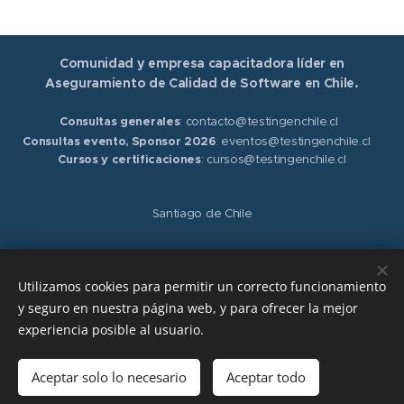
Comunidad y empresa capacitadora líder en
Aseguramiento de Calidad de Software en Chile.
Consultas generales
: contacto@testingenchile.cl
Consultas evento, Sponsor 2026
: eventos@testingenchile.cl
Cursos y certificaciones
: cursos@testingenchile.cl
Santiago de Chile
Síguenos en nuestras redes sociales
LinkedIn
,
Instagram
,
Facebook
y
X
Utilizamos cookies para permitir un correcto funcionamiento
y seguro en nuestra página web, y para ofrecer la mejor
Términos y condiciones.
Políticas de privacidad.
experiencia posible al usuario.
Aceptar solo lo necesario
Aceptar todo
© 2026 Capacitaciones
Cookies