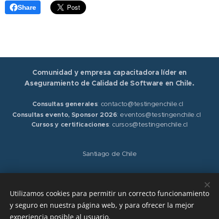
Share
Comunidad y empresa capacitadora líder en
Aseguramiento de Calidad de Software en Chile.
Consultas generales
: contacto@testingenchile.cl
Consultas evento, Sponsor 2026
: eventos@testingenchile.cl
Cursos y certificaciones
: cursos@testingenchile.cl
Santiago de Chile
Síguenos en nuestras redes sociales
LinkedIn
,
Instagram
,
Facebook
y
X
Utilizamos cookies para permitir un correcto funcionamiento
y seguro en nuestra página web, y para ofrecer la mejor
Términos y condiciones.
Políticas de privacidad.
experiencia posible al usuario.