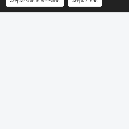
Aceptar solo lo necesario
Aceptar todo
🔥 Prioridad
📌 Estado
💾 Guardar Caso de
📊 Exportar a
Prueba
Excel
ID
Módulo
Descripción
Pasos de Ejecuci