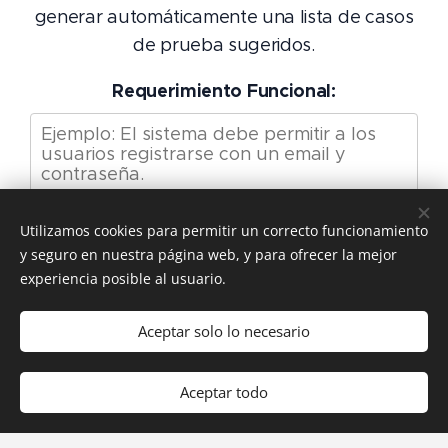
generar automáticamente una lista de casos
de prueba sugeridos.
Requerimiento Funcional:
Utilizamos cookies para permitir un correcto funcionamiento
Generar Casos de Prueba
y seguro en nuestra página web, y para ofrecer la mejor
experiencia posible al usuario.
Casos de Prueba Sugeridos:
Aceptar solo lo necesario
Aceptar todo