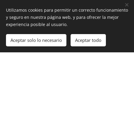
Utilizamos cookies para permitir un correcto funcionamiento
Exponentes nacionales e internacionales
y seguro en nuestra página web, y para ofrecer la mejor
compartiendo las últimas tendencias,
experiencia posible al usuario.
herramientas y casos de éxito.
Aceptar solo lo necesario
Aceptar todo
Talleres Prácticos
Aprende haciendo. Sesiones hands-on
enfocadas en automatización, performance,
seguridad y nuevas metodologías.