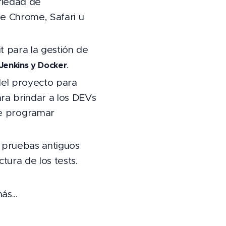
riedad de
le Chrome, Safari u
 para la gestión de
.
Jenkins y Docker
del proyecto para
ara brindar a los DEVs
e programar
e pruebas antiguos
tura de los tests.
s...