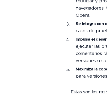
reutilizar y p
navegadores, t
Opera.
Se integra con 
casos de prue
Impulsa el desarr
ejecutar las p
comentarios r
versiones o car
Maximiza la cobe
para versiones
Estas son las ra