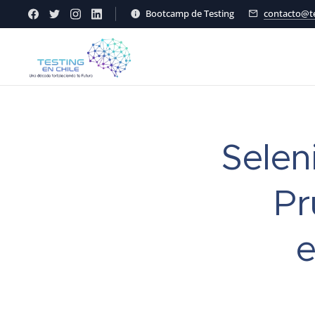
Bootcamp de Testing
contacto@te
Selen
Pr
e