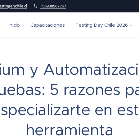
stingenchile.cl
+56938967767
Inicio
Capacitaciones
Testing Day Chile 2026
ium y Automatizac
uebas: 5 razones p
specializarte en es
herramienta